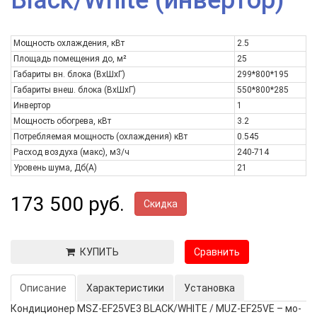
Black/White (инвертор)
Мощность охлаждения, кВт
2.5
Площадь помещения до, м²
25
Габариты вн. блока (ВxШxГ)
299*800*195
Габариты внеш. блока (ВxШxГ)
550*800*285
Инвертор
1
Мощность обогрева, кВт
3.2
Потребляемая мощность (охлаждения) кВт
0.545
Расход воздуха (макс), м3/ч
240-714
Уровень шума, Дб(А)
21
173 500 руб.
Скидка
КУПИТЬ
Сравнить
Описание
Характеристики
Установка
Кондиционер MSZ-EF25VE3 BLACK/WHITE / MUZ-EF25VE – мо­