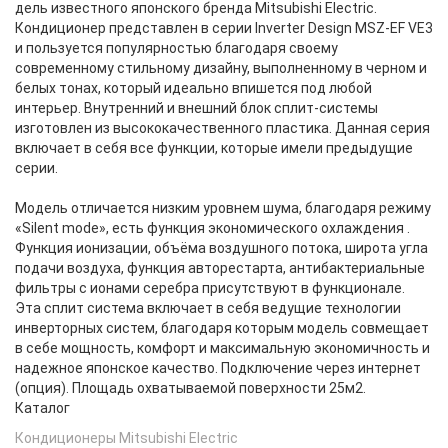
дель известного японского бренда Mitsubishi Electric.
Кондиционер представлен в серии Inverter Design MSZ-EF VE3
и пользуется популярностью благодаря своему
современному стильному дизайну, выполненному в черном и
белых тонах, который идеально впише­тся под любой
интерьер. Внутренний и внешний блок сплит-сис­темы
изготовлен из высококачественного пластика. Данная серия
включает в себя все функции, которые имели предыдущие
серии.
Модель отличается низким уровнем шума, благодаря режиму
«Silent mode», есть функция экономического охлаждения .
Функция ионизации, объёма воздушного потока, широта угла
подачи воздуха, функция авторестарта, антибактериальные
фильтры с ионами серебра присутствуют в функ­ционале.
Эта сплит система включает в себя ведущие технологии
инверторных систем, благодаря ко­торым модель совмещает
в себе мощность, комфорт и максимальную экономичность и
надежное японское качество. Подключение через интернет
(опция). Площадь охватываемой поверхности 25м2.
Каталог
Кондиционеры Mitsubishi Electric