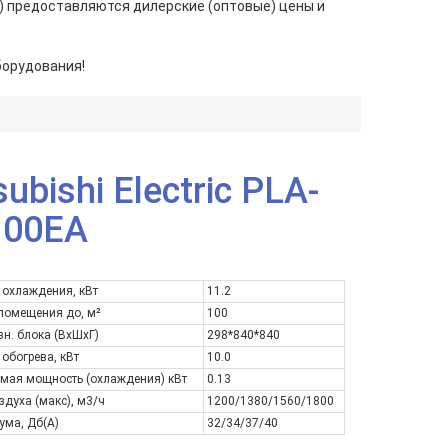
) предоставляются дилерские (оптовые) цены и
борудования!
subishi Electric PLA-
100EA
 охлаждения, кВт
11.2
помещения до, м²
100
вн. блока (ВxШxГ)
298*840*840
обогрева, кВт
10.0
мая мощность (охлаждения) кВт
0.13
здуха (макс), м3/ч
1200/1380/1560/1800
ума, Дб(А)
32/34/37/40