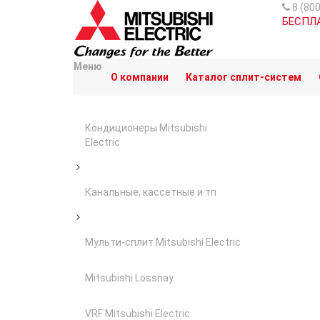
8 (80
БЕСПЛ
Меню
О компании
Каталог сплит-систем
Кондиционеры Mitsubishi
Electric
Канальные, кассетные и тп
Мульти-сплит Mitsubishi Electric
Mitsubishi Lossnay
VRF Mitsubishi Electric